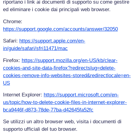
riportano i link ai documenti di supporto su come gestire
ed eliminare i cookie dai principali web browser.
Chrome:
https://support.google.com/accounts/answer/32050
Safari:
https://support.apple.com/en-
in/guide/safari/sfri11471/mac
Firefox:
https://support.mozilla.org/en-US/kb/clear-
cookies-and-site-data-firefox?redirectslug=delete-
cookies-remove-info-websites-stored&redirectlocale=en-
US
Internet Explorer:
https://support.microsoft.com/en-
us/topic/how-to-delete-cookie-files-in-internet-explorer-
bca9446f-d873-78de-77ba-d42645fa52fc
Se utilizzi un altro browser web, visita i documenti di
supporto ufficiali del tuo browser.